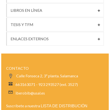
LIBROS EN LÍNEA
TESIS Y TFM
ENLACES EXTERNOS
CONTACTO
Calle Fonseca 2, 3ª planta. Salamanca
663163071 - 923 293527 (ext. 3527)
iberobib@usal.es
Suscríbete a nuestra
LISTA DE DISTRIBUCIÓN