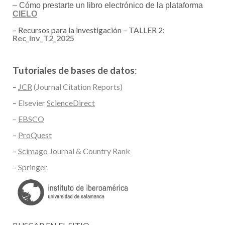
– Cómo prestarte un libro electrónico de la plataforma
RECURSOS
CIELO
OTRAS FUENTES
–
Recursos para la investigación – TALLER 2:
Rec_Inv_T2_2025
TUTORIALES
Tutoriales de bases de datos
:
–
JCR
(Journal Citation Reports)
–
Elsevier
ScienceDirect
–
EBSCO
–
ProQuest
–
Scimago
Journal & Country Rank
–
Springer