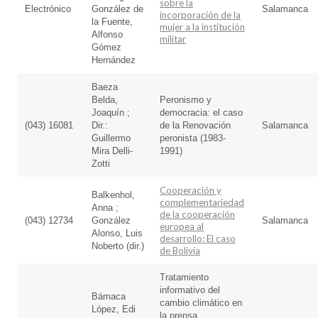
sobre la
Electrónico
González de
Salamanca
incorporación de la
la Fuente,
mujer a la institución
Alfonso
militar
Gómez
Hernández
Baeza
Belda,
Peronismo y
Joaquín ;
democracia: el caso
(043) 16081
Dir.:
de la Renovación
Salamanca
Guillermo
peronista (1983-
Mira Delli-
1991)
Zotti
Cooperación y
Balkenhol,
complementariedad
Anna ;
de la cooperación
(043) 12734
González
Salamanca
europea al
Alonso, Luis
desarrollo: El caso
Noberto (dir.)
de Bolivia
Tratamiento
informativo del
Bámaca
cambio climático en
López, Edi
la prensa