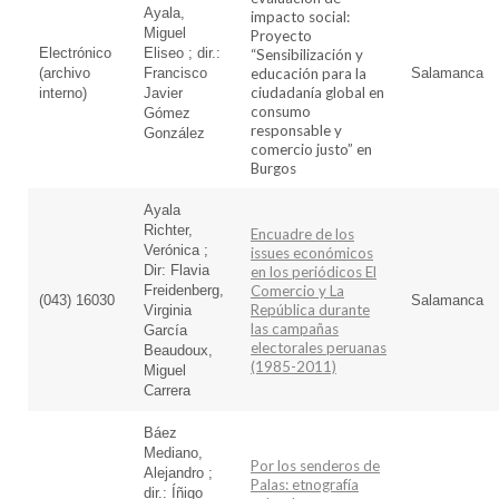
Ayala,
impacto social:
Miguel
Proyecto
Electrónico
Eliseo ; dir.:
“Sensibilización y
(archivo
Francisco
educación para la
Salamanca
ciudadanía global en
interno)
Javier
consumo
Gómez
responsable y
González
comercio justo” en
Burgos
Ayala
Richter,
Encuadre de los
Verónica ;
issues económicos
Dir: Flavia
en los periódicos El
Freidenberg,
Comercio y La
(043) 16030
Salamanca
República durante
Virginia
las campañas
García
electorales peruanas
Beaudoux,
(1985-2011)
Miguel
Carrera
Báez
Mediano,
Por los senderos de
Alejandro ;
Palas: etnografía
dir.: Íñigo