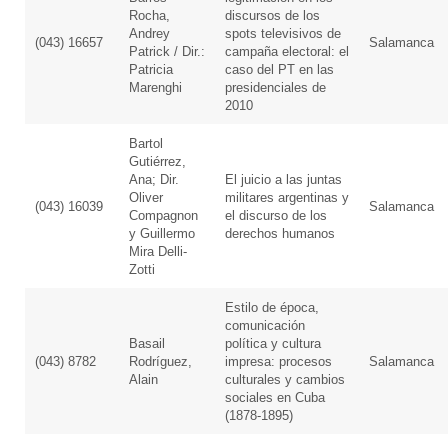
Rocha,
discursos de los
Andrey
spots televisivos de
(043) 16657
Salamanca
Patrick / Dir.:
campaña electoral: el
Patricia
caso del PT en las
Marenghi
presidenciales de
2010
Bartol
Gutiérrez,
Ana; Dir.
El juicio a las juntas
Oliver
militares argentinas y
(043) 16039
Salamanca
Compagnon
el discurso de los
y Guillermo
derechos humanos
Mira Delli-
Zotti
Estilo de época,
comunicación
Basail
política y cultura
(043) 8782
Rodríguez,
impresa: procesos
Salamanca
Alain
culturales y cambios
sociales en Cuba
(1878-1895)