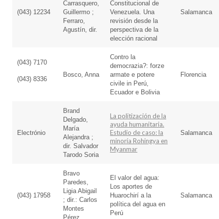
Carrasquero,
Constitucional de
(043) 12234
Guillermo ;
Venezuela. Una
Salamanca
Ferraro,
revisión desde la
Agustín, dir.
perspectiva de la
elección racional
Contro la
(043) 7170
democrazia?: forze
Bosco, Anna
armate e potere
Florencia
(043) 8336
civile in Perú,
Ecuador e Bolivia
Brand
La politización de la
Delgado,
ayuda humanitaria.
María
Estudio de caso: la
Electrónio
Salamanca
Alejandra ;
minoría Rohingya en
dir. Salvador
Myanmar
Tarodo Soria
Bravo
El valor del agua:
Paredes,
Los aportes de
Ligia Abigail
(043) 17958
Huarochirí a la
Salamanca
; dir.: Carlos
política del agua en
Montes
Perú
Pérez