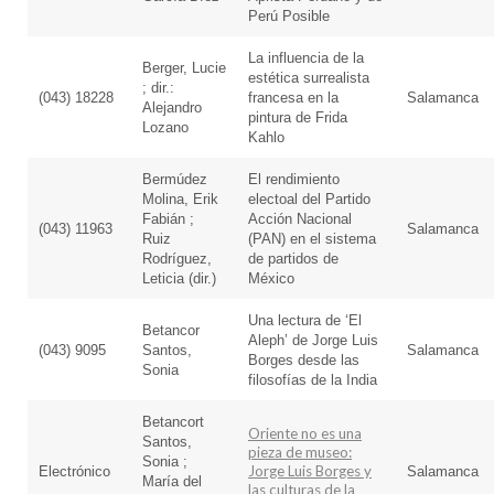
Perú Posible
La influencia de la
Berger, Lucie
estética surrealista
; dir.:
(043) 18228
francesa en la
Salamanca
Alejandro
pintura de Frida
Lozano
Kahlo
Bermúdez
El rendimiento
Molina, Erik
electoal del Partido
Fabián ;
Acción Nacional
(043) 11963
Salamanca
Ruiz
(PAN) en el sistema
Rodríguez,
de partidos de
Leticia (dir.)
México
Una lectura de ‘El
Betancor
Aleph’ de Jorge Luis
(043) 9095
Santos,
Salamanca
Borges desde las
Sonia
filosofías de la India
Betancort
Oriente no es una
Santos,
pieza de museo:
Sonia ;
Jorge Luis Borges y
Electrónico
Salamanca
María del
las culturas de la