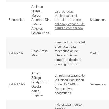
Arellano
Quiroz,
La propiedad
Marco
intelectual en el
derecho tributario
Electrónico
Antonio ; Dir.
Salamanca
chileno y español. Un
: María
estudio comparado
Ángeles
García Frías
Identidad, comunidad
y política : una
Arias Arana,
redescripción del
(043) 9707
Madrid
Miren
interaccionismo
simbólico desde el
neopragmatismo
Armijo
La reforma agraria de
Zúñiga,
la Unidad Popular en
Gladys; dir.:
(043) 17099
Chile: 1970-1973.
Salamanca
García
Perspectivas
Zarza,
geográficas
Eugenio
«No estaba muerto,
andaba