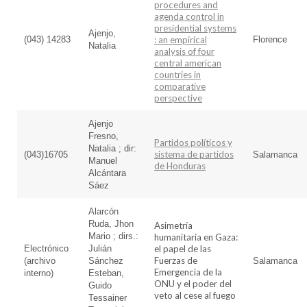
procedures and
agenda control in
presidential systems
Ajenjo,
(043) 14283
: an empirical
Florence
Natalia
analysis of four
central american
countries in
comparative
perspective
Ajenjo
Fresno,
Partidos políticos y
Natalia ; dir:
sistema de partidos
(043)16705
Salamanca
Manuel
de Honduras
Alcántara
Sáez
Alarcón
Ruda, Jhon
Asimetría
Mario ; dirs.:
humanitaria en Gaza:
Electrónico
Julián
el papel de las
Fuerzas de
(archivo
Sánchez
Salamanca
Emergencia de la
interno)
Esteban,
ONU y el poder del
Guido
veto al cese al fuego
Tessainer