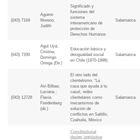
Significado y
funciones del
Aguirre
sistema
(043) 7169
Moreno,
Salamanca
interamericano de
Judith
protección de
Derechos Humanos
Agut Uyá,
Educación básica y
Cristina;
(043) 7200
desigualdad social
Salamanca
Domingo
en Chile (1970-1998)
Ortega (Dir.)
El otro lado del
clientelismo: “La
Ain Bilbao,
casa que ayuda a tu
Luciana ;
casa!, redes
(043) 12728
Flavia
clientelares como
Salamanca
Freidenberg
mecanismos de
(dir.)
solución de
conflictos en Saltillo,
Coahuila, México
Constitutional
design, legislative