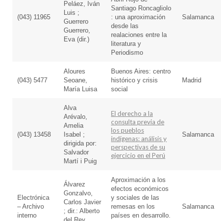
Peláez, Iván
Santiago Roncagliolo
Luis ;
(043) 11965
: una aproximación
Salamanca
Guerrero
desde las
Guerrero,
realaciones entre la
Eva (dir.)
literatura y
Periodismo
Aloures
Buenos Aires: centro
(043) 5477
Seoane,
histórico y crisis
Madrid
María Luisa
social
Alva
El derecho a la
Arévalo,
consulta previa de
Amelia
los pueblos
(043) 13458
Isabel ;
Salamanca
indígenas: análisis y
dirigida por:
perspectivas de su
Salvador
ejercicio en el Perú
Martí i Puig
Aproximación a los
Álvarez
efectos económicos
Gonzalvo,
Electrónica
y sociales de las
Carlos Javier
– Archivo
remesas en los
Salamanca
; dir.: Alberto
interno
países en desarrollo.
del Rey