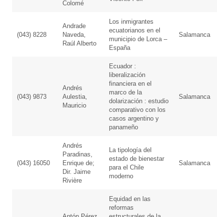
Colomé
Los inmigrantes
Andrade
ecuatorianos en el
(043) 8228
Naveda,
Salamanca
municipio de Lorca –
Raúl Alberto
España
Ecuador :
liberalización
financiera en el
Andrés
marco de la
(043) 9873
Aulestia,
Salamanca
dolarización : estudio
Mauricio
comparativo con los
casos argentino y
panameño
Andrés
La tipología del
Paradinas,
estado de bienestar
(043) 16050
Enrique de;
Salamanca
para el Chile
Dir. Jaime
moderno
Rivière
Equidad en las
reformas
Antón Pérez,
estructurales de la