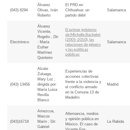
Álvarez
El PRD en
(043) 8294
Olivas, Iván
Chihuahua: un
Salamanca
Roberto
partido débil
Álvarez
El primer gobierno
Vicente,
de Michelle Bachelet
Rogelio ; Dir.
(2005-2010), las
Electrónico
: María
Salamanca
relaciones de género
Esther
y las políticas
Martínez
públicas
Quinteiro
Alzate
Experiencias de
Zuluaga,
acciones colectivas
Mary Luz ;
frente a la violencia y
(043) 13456
dirigida por:
Madrid
el conflicto armado
María Luisa
en la Comuna 13 de
Revilla
Medellín
Blanco
Amezcua,
Alternancia, medios
Marcos
y opinión pública en
(043)16718
Marín ; Dir:
La Rabida
México. El caso de
Gabriel
Vicente Fox