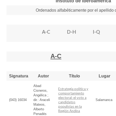
Instituto de Iberoamérica
RECURSOS
Ordenados alfabéticamente por el apellido d
OTRAS FUENTES
TUTORIALES
A-C
D-H
I-Q
A-C
Signatura
Autor
Título
Lugar
Abad
Estrategia política y
Cisneros,
comportamiento
Angélica ;
electoral: el voto a
(043) 16034
dir.: Araceli
Salamanca
candidatos
Mateos,
populistas en la
Alberto
Región Andina
Penadés