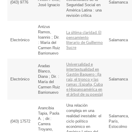
(043) 9776
Salamanca
José Ignacio
Seguridad Social en
América Latina : una
revisión crítica
Antzus
Ramos,
La última claridad. El
Ioannis ; Dir.
pensamiento
Electrónico
Salamanca
literario de Guillermo
: María del
Sucre
Carmen Ruiz
Barrionuevo
Universalidad e
Aradas
intertextualidad en
Blanco,
Gastón Baquero : (la
Diana ; Dir. :
Electrónico
raíz, el tronco y las
Salamanca
María del
ramas : España, Cuba
Carmen Ruiz
e Hispanoamérica en
Barrionuevo
el árbol de su poesía)
Una relación
Arancibia
compleja en una
Tapia, Paola
realidad inestable: el
Salamanca,
A. ; dir.:
(043) 17572
ciclo político
París,
Carrera
económico en
Estocolmo
Troyano,
América Latina del