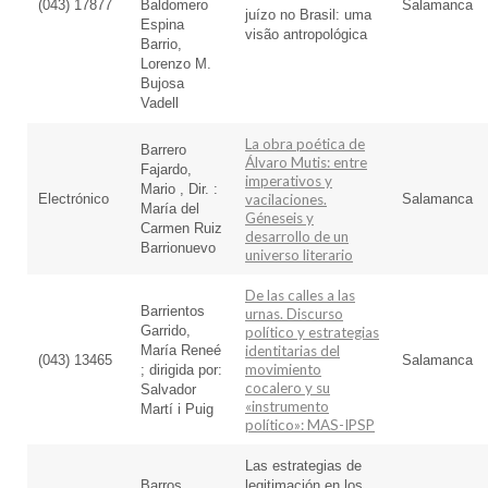
(043) 17877
Baldomero
Salamanca
juízo no Brasil: uma
Espina
visão antropológica
Barrio,
Lorenzo M.
Bujosa
Vadell
La obra poética de
Barrero
Álvaro Mutis: entre
Fajardo,
imperativos y
Mario , Dir. :
Electrónico
vacilaciones.
Salamanca
María del
Géneseis y
Carmen Ruiz
desarrollo de un
Barrionuevo
universo literario
De las calles a las
Barrientos
urnas. Discurso
Garrido,
político y estrategias
María Reneé
identitarias del
(043) 13465
Salamanca
movimiento
; dirigida por:
cocalero y su
Salvador
«instrumento
Martí i Puig
político»: MAS-IPSP
Las estrategias de
Barros
legitimación en los