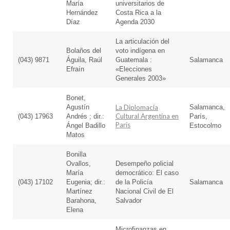
María
universitarios de
Hernández
Costa Rica a la
Díaz
Agenda 2030
La articulación del
Bolaños del
voto indígena en
(043) 9871
Águila, Raúl
Guatemala :
Salamanca
Efraín
«Elecciones
Generales 2003»
Bonet,
Agustín
La Diplomacia
Salamanca,
Cultural Argentina en
(043) 17963
Andrés ; dir.:
París,
París
Ángel Badillo
Estocolmo
Matos
Bonilla
Ovallos,
Desempeño policial
María
democrático: El caso
(043) 17102
Eugenia; dir.:
de la Policía
Salamanca
Martínez
Nacional Civil de El
Barahona,
Salvador
Elena
Microfinanzas en