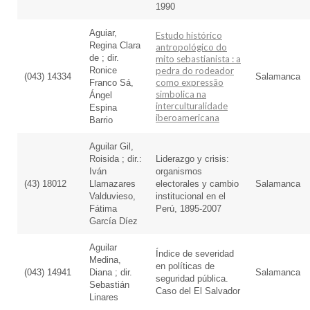
1990
Aguiar,
Estudo histórico
Regina Clara
antropológico do
de ; dir.
mito sebastianista : a
Ronice
pedra do rodeador
(043) 14334
Salamanca
como expressão
Franco Sá,
simbolica na
Ángel
interculturalidade
Espina
iberoamericana
Barrio
Aguilar Gil,
Roisida ; dir.:
Liderazgo y crisis:
Iván
organismos
(43) 18012
Llamazares
electorales y cambio
Salamanca
Valduvieso,
institucional en el
Fátima
Perú, 1895-2007
García Díez
Aguilar
Índice de severidad
Medina,
en políticas de
(043) 14941
Diana ; dir.
Salamanca
seguridad pública.
Sebastián
Caso del El Salvador
Linares