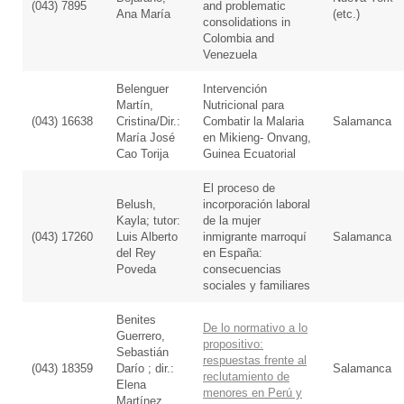
(043) 7895
and problematic
Ana María
(etc.)
consolidations in
Colombia and
Venezuela
Belenguer
Intervención
Martín,
Nutricional para
(043) 16638
Cristina/Dir.:
Combatir la Malaria
Salamanca
María José
en Mikieng- Onvang,
Cao Torija
Guinea Ecuatorial
El proceso de
Belush,
incorporación laboral
Kayla; tutor:
de la mujer
(043) 17260
Luis Alberto
inmigrante marroquí
Salamanca
del Rey
en España:
Poveda
consecuencias
sociales y familiares
Benites
De lo normativo a lo
Guerrero,
propositivo:
Sebastián
respuestas frente al
(043) 18359
Darío ; dir.:
Salamanca
reclutamiento de
Elena
menores en Perú y
Martínez