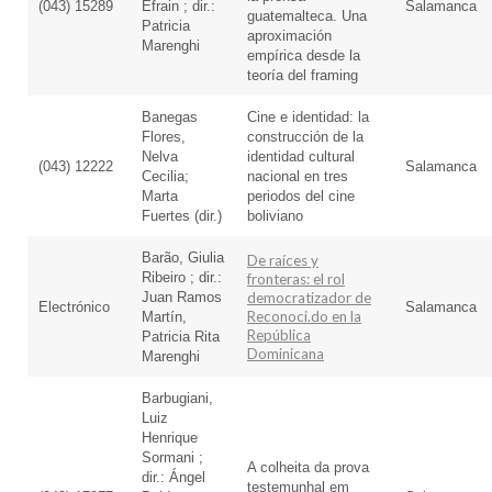
(043) 15289
Efrain ; dir.:
Salamanca
guatemalteca. Una
Patricia
aproximación
Marenghi
empírica desde la
teoría del framing
Banegas
Cine e identidad: la
Flores,
construcción de la
Nelva
identidad cultural
(043) 12222
Salamanca
Cecilia;
nacional en tres
Marta
periodos del cine
Fuertes (dir.)
boliviano
Barão, Giulia
De raíces y
Ribeiro ; dir.:
fronteras: el rol
Juan Ramos
democratizador de
Electrónico
Salamanca
Reconoci.do en la
Martín,
República
Patricia Rita
Dominicana
Marenghi
Barbugiani,
Luiz
Henrique
Sormani ;
A colheita da prova
dir.: Ángel
testemunhal em