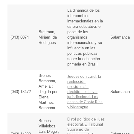
La dinámica de los
intercambios
internacionales en la
esfera educativa: el
Breitman,
papel de los
(043) 6074
Miriam Ida
organismos
Salamanca
Rodrigues
internacionales y su
influencia en las
políticas públicas
sobre la educación
primaria en Brasil
Brenes
Jueces con curul: la
Barahona,
reelección
Amelia ;
presidencial
decidida en la vía
(043) 13472
dirigida por:
Salamanca
jurisdiccional. Los
Elena
casos de Costa Rica
Martínez
y Nicaragua
Barahona
El rol político del juez
Brenes
electoral. El Tribunal
Villalobos,
Supremo de
Luis Diego ;