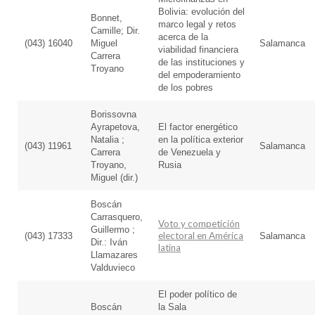
Bolivia: evolución del
Bonnet,
marco legal y retos
Camille; Dir.
acerca de la
(043) 16040
Miguel
Salamanca
viabilidad financiera
Carrera
de las instituciones y
Troyano
del empoderamiento
de los pobres
Borissovna
Ayrapetova,
El factor energético
Natalia ;
en la política exterior
(043) 11961
Salamanca
Carrera
de Venezuela y
Troyano,
Rusia
Miguel (dir.)
Boscán
Carrasquero,
Voto y competición
Guillermo ;
electoral en América
(043) 17333
Salamanca
Dir.: Iván
latina
Llamazares
Valduvieco
El poder político de
Boscán
la Sala