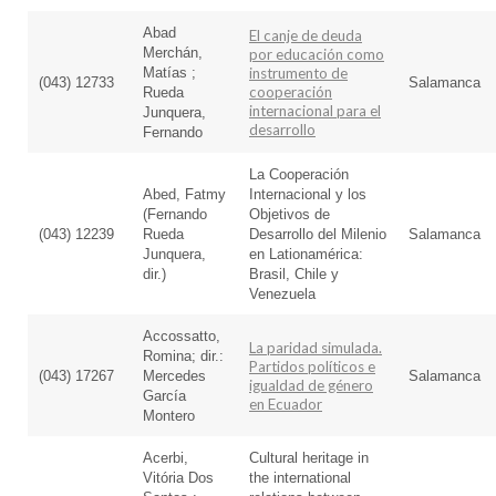
Abad
El canje de deuda
Merchán,
por educación como
Matías ;
instrumento de
(043) 12733
Salamanca
cooperación
Rueda
internacional para el
Junquera,
desarrollo
Fernando
La Cooperación
Abed, Fatmy
Internacional y los
(Fernando
Objetivos de
(043) 12239
Rueda
Desarrollo del Milenio
Salamanca
Junquera,
en Lationamérica:
dir.)
Brasil, Chile y
Venezuela
Accossatto,
La paridad simulada.
Romina; dir.:
Partidos políticos e
(043) 17267
Mercedes
Salamanca
igualdad de género
García
en Ecuador
Montero
Acerbi,
Cultural heritage in
Vitória Dos
the international