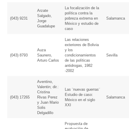
La focalización de la
Arzate
política contra la
Salgado,
(043) 9231
pobreza extrema en
Salamanca
Jorge
México y estudio de
Guadalupe
caso
Las relaciones
exteriores de Bolivia
Auza
y los
(043) 8793
Saunero,
condicionamientos
Sevilla
Arturo Carlos
de las políticas
antidrogas, 1982
-2002
Aventino,
Valentin; dir.:
Las ¨nuevas guerras¨
Cristina
Estudio de caso:
(043) 17265
Rivas Perez
Salamanca
México en el siglo
y Juan Mario
XXI
Solis
Delgadillo
Propuesta de
evaluación de