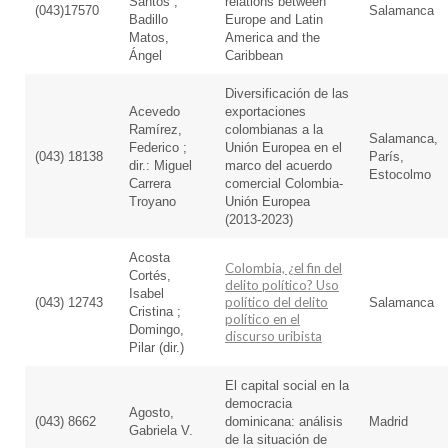
Santos ;
relations between
(043)17570
Salamanca
Badillo
Europe and Latin
Matos,
America and the
Ángel
Caribbean
Diversificación de las
Acevedo
exportaciones
Ramírez,
colombianas a la
Salamanca,
Federico ;
Unión Europea en el
(043) 18138
París,
dir.: Miguel
marco del acuerdo
Estocolmo
Carrera
comercial Colombia-
Troyano
Unión Europea
(2013-2023)
Acosta
Colombia, ¿el fin del
Cortés,
delito político? Uso
Isabel
político del delito
(043) 12743
Salamanca
Cristina ;
político en el
Domingo,
discurso uribista
Pilar (dir.)
El capital social en la
democracia
Agosto,
(043) 8662
dominicana: análisis
Madrid
Gabriela V.
de la situación de