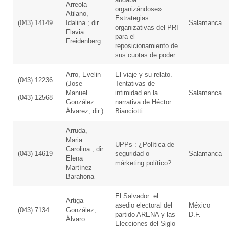
Arreola
organizándose»:
Atilano,
Estrategias
(043) 14149
Idalina ; dir.
Salamanca
organizativas del PRI
Flavia
para el
Freidenberg
reposicionamiento de
sus cuotas de poder
Arro, Evelin
El viaje y su relato.
(043) 12236
(Jose
Tentativas de
Manuel
intimidad en la
Salamanca
(043) 12568
González
narrativa de Héctor
Álvarez, dir.)
Bianciotti
Arruda,
Maria
UPPs : ¿Política de
Carolina ; dir.
(043) 14619
seguridad o
Salamanca
Elena
márketing político?
Martínez
Barahona
El Salvador: el
Artiga
asedio electoral del
México
(043) 7134
González,
partido ARENA y las
D.F.
Álvaro
Elecciones del Siglo