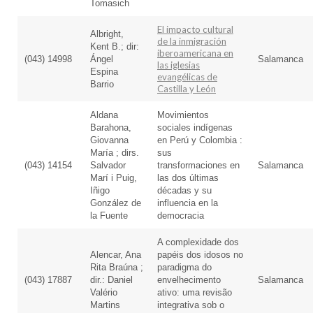
Tomasich
El impacto cultural
Albright,
de la inmigración
Kent B.; dir:
iberoamericana en
(043) 14998
Ángel
Salamanca
las iglesias
Espina
evangélicas de
Barrio
Castilla y León
Aldana
Movimientos
Barahona,
sociales indígenas
Giovanna
en Perú y Colombia :
María ; dirs.
sus
(043) 14154
Salvador
transformaciones en
Salamanca
Marí i Puig,
las dos últimas
Iñigo
décadas y su
González de
influencia en la
la Fuente
democracia
A complexidade dos
Alencar, Ana
papéis dos idosos no
Rita Braúna ;
paradigma do
(043) 17887
dir.: Daniel
envelhecimento
Salamanca
Valério
ativo: uma revisão
Martins
integrativa sob o