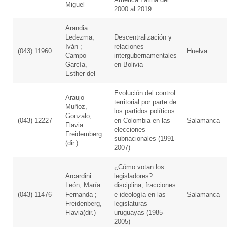
Miguel
2000 al 2019
Arandia
Ledezma,
Descentralización y
Iván ;
relaciones
(043) 11960
Huelva
Campo
intergubernamentales
García,
en Bolivia
Esther del
Evolución del control
Araujo
territorial por parte de
Muñoz,
los partidos políticos
Gonzalo;
(043) 12227
en Colombia en las
Salamanca
Flavia
elecciones
Freidemberg
subnacionales (1991-
(dir.)
2007)
¿Cómo votan los
Arcardini
legisladores? :
León, María
disciplina, fracciones
(043) 11476
Fernanda ;
e ideología en las
Salamanca
Freidenberg,
legislaturas
Flavia(dir.)
uruguayas (1985-
2005)