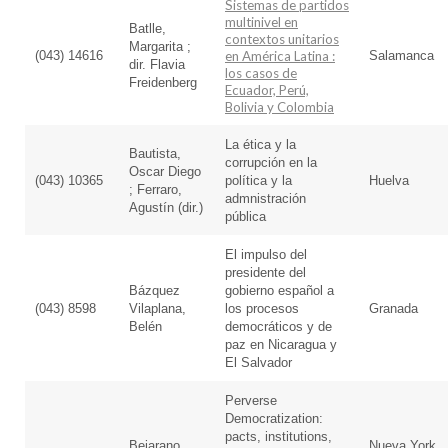
Sistemas de partidos
multinivel en
Batlle,
contextos unitarios
Margarita ;
(043) 14616
en América Latina :
Salamanca
dir. Flavia
los casos de
Freidenberg
Ecuador, Perú,
Bolivia y Colombia
La ética y la
Bautista,
corrupción en la
Oscar Diego
(043) 10365
política y la
Huelva
; Ferraro,
admnistración
Agustín (dir.)
pública
El impulso del
presidente del
Bázquez
gobierno español a
(043) 8598
Vilaplana,
los procesos
Granada
Belén
democráticos y de
paz en Nicaragua y
El Salvador
Perverse
Democratization:
pacts, institutions,
Bejarano,
Nueva York