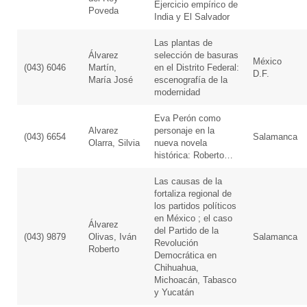
Ejercicio empírico de
Poveda
India y El Salvador
Las plantas de
Álvarez
selección de basuras
México
(043) 6046
Martín,
en el Distrito Federal:
D.F.
María José
escenografía de la
modernidad
Eva Perón como
Alvarez
personaje en la
(043) 6654
Salamanca
Olarra, Silvia
nueva novela
histórica: Roberto…
Las causas de la
fortaliza regional de
los partidos políticos
en México ; el caso
Álvarez
del Partido de la
(043) 9879
Olivas, Iván
Salamanca
Revolución
Roberto
Democrática en
Chihuahua,
Michoacán, Tabasco
y Yucatán