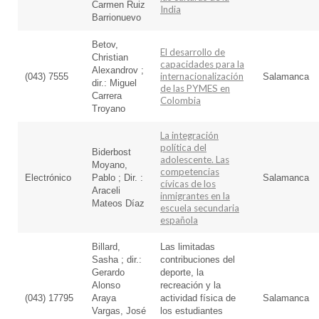
Carmen Ruiz
India
Barrionuevo
Betov,
El desarrollo de
Christian
capacidades para la
Alexandrov ;
internacionalización
(043) 7555
Salamanca
dir.: Miguel
de las PYMES en
Carrera
Colombia
Troyano
La integración
política del
Biderbost
adolescente. Las
Moyano,
competencias
Electrónico
Pablo ; Dir. :
Salamanca
cívicas de los
Araceli
inmigrantes en la
Mateos Díaz
escuela secundaria
española
Billard,
Las limitadas
Sasha ; dir.:
contribuciones del
Gerardo
deporte, la
Alonso
recreación y la
(043) 17795
Araya
actividad física de
Salamanca
Vargas, José
los estudiantes