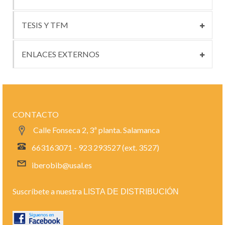
TESIS Y TFM
ENLACES EXTERNOS
CONTACTO
Calle Fonseca 2, 3ª planta. Salamanca
663163071 - 923 293527 (ext. 3527)
iberobib@usal.es
Suscríbete a nuestra
LISTA DE DISTRIBUCIÓN