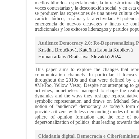
medios híbridos, especialmente, la infraestructura d
voces contestarias y la desconexión social, y en esta 
se producen las expresiones de una nueva cultura cívi
carácter lúdico, la sátira y la afectividad. El potenc
emergencia de nuevos cleavages y líneas de confli
tradicionales y los exitosos liderazgos y partidos popu
Audience Democracy 2.0: Re-Depersonalizing Poli
Kristina Broučková, Kateřina Labutta Kubíková
Human affairs (Bratislava, Slovakia) 2024
This paper aims to explore the changes that repre
communication channels. In particular, it focuse
throughout the 2010s and that were defined by a s
#MeToo, Yellow Vests). Despite not attempting to gai
activities, nonetheless managed to shape the real
dynamics and the ways they reshape representative 
symbolic representation and draws on Michael Sawa
notion of “audience” democracy as today’s form of
provides citizens with less demanding modes of politi
sphere of opinion formation and the role of non
depersonalization of politics, thus leading towards 
Cidadania digital, Democracia e Ciberfeminismo