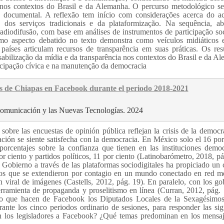
ia nos contextos do Brasil e da Alemanha. O percurso metodológico s
se documental. A reflexão tem início com considerações acerca do a
a dos serviços tradicionais e da plataformização. Na sequência, a
radiodifusão, com base em análises de instrumentos de participação so
imo aspecto debatido no texto demonstra como veículos midiáticos 
 países articulam recursos de transparência em suas práticas. Os res
sabilização da mídia e da transparência nos contextos do Brasil e da A
ticipação cívica e na manutenção da democracia
les de Chiapas en Facebook durante el periodo 2018-2021
Comunicación y las Nuevas Tecnologías. 2024
obre las encuestas de opinión pública reflejan la crisis de la democr
ción se siente satisfecha con la democracia. En México solo el 16 por
porcentajes sobre la confianza que tienen en las instituciones democ
 ciento y partidos políticos, 11 por ciento (Latinobarómetro, 2018, pá
l Gobierno a través de las plataformas sociodigitales ha propiciado un
os que se extendieron por contagio en un mundo conectado en red m
n viral de imágenes (Castells, 2012, pág. 19). En paralelo, con los go
rramienta de propaganda y proselitismo en línea (Curran, 2012, pág. 
 uso que hacen de Facebook los Diputados Locales de la Sexagésimo
nte los cinco periodos ordinario de sesiones, para responder las sig
gan los legisladores a Facebook? ¿Qué temas predominan en los mensa