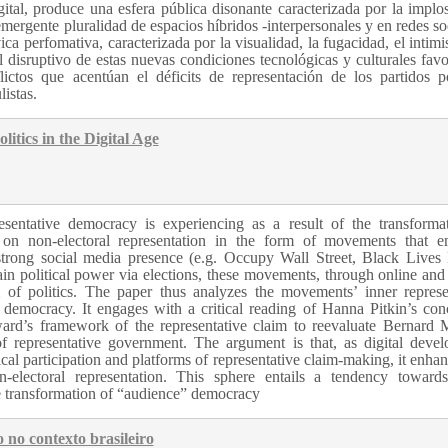
igital, produce una esfera pública disonante caracterizada por la implo
emergente pluralidad de espacios híbridos -interpersonales y en redes soc
ca perfomativa, caracterizada por la visualidad, la fugacidad, el intimi
ial disruptivo de estas nuevas condiciones tecnológicas y culturales favo
ctos que acentúan el déficits de representación de los partidos po
listas.
tics in the Digital Age
sentative democracy is experiencing as a result of the transforma
s on non-electoral representation in the form of movements that 
trong social media presence (e.g. Occupy Wall Street, Black Lives 
n political power via elections, these movements, through online and 
m of politics. The paper thus analyzes the movements’ inner represe
democracy. It engages with a critical reading of Hanna Pitkin’s con
rd’s framework of the representative claim to reevaluate Bernard 
 representative government. The argument is that, as digital deve
cal participation and platforms of representative claim-making, it enhan
-electoral representation. This sphere entails a tendency toward
the transformation of “audience” democracy
 no contexto brasileiro