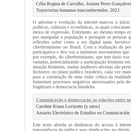
Célia Regina de Carvalho, Josiane Peres Gonçalve
Trayectorias humanas trascontinentales. 2023
O advento e evolução da internet marcou o início
políticas, culturais e econômicas, as quais colocara
meios de expressão. Entretanto, ao mesmo tempo em
por manipular a população e perseguir as pessoas qu
reflexões sobre como a era digital tanto favorec
ciberfeminismo no Brasil. Com a realização da pes
participativa e deu voz a inúmeros movimentos que at
por exemplo, do ciberfeminismo, que tem dado voz 
variadas, potencializando a participação feminina em 
atuação feminista, muitas mulheres ativistas são per
Inclusive, no plano político brasileiro, cada vez ma
para a construção de uma visão crítica da realidad
fomentam processos negativos atravessados pela de
fragilizam a democracia brasileira
Comunicação e democracia: as relações entre mí
Caroline Kraus Luvizotto [y otros]
Anuario Electrónico de Estudios en Comunicación 
Este texto aborda as dinâmicas do acesso à intern
transparência da mídia e suas implicações no direito