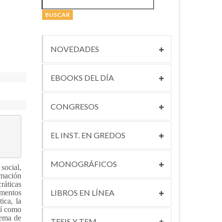
NOVEDADES
EBOOKS DEL DÍA
CONGRESOS
EL INST. EN GREDOS
MONOGRÁFICOS
social,
rmación
ráticas
LIBROS EN LÍNEA
umentos
ica, la
sí como
tema de
TESIS Y TFM