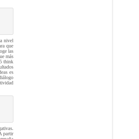
a nivel
ara que
coge las
que más
5 think
ultados
deas es
diálogo
tividad
ativas.
 partir
campaña