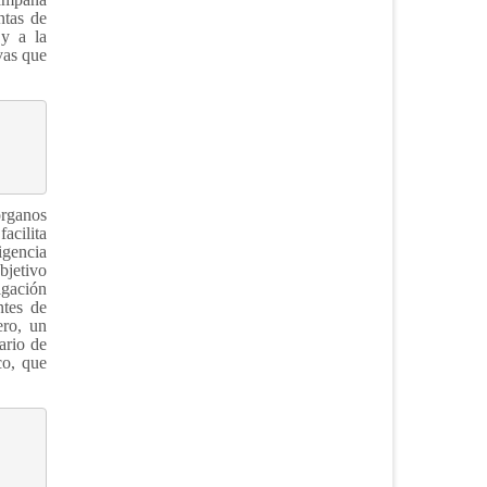
ntas de
 y a la
vas que
órganos
acilita
igencia
bjetivo
igación
ntes de
ero, un
ario de
co, que