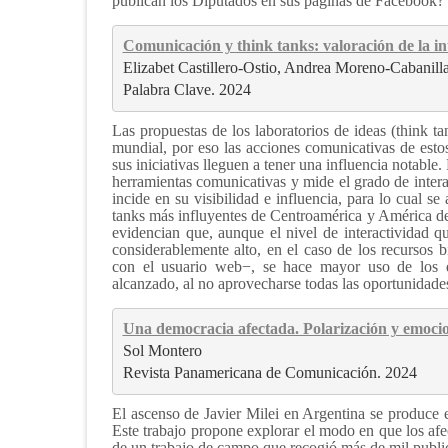
publican los Diputados en sus páginas de Facebook?
Comunicación y think tanks: valoración de la in
Elizabet Castillero-Ostio, Andrea Moreno-Cabanilla
Palabra Clave. 2024
Las propuestas de los laboratorios de ideas (think ta
mundial, por eso las acciones comunicativas de estos
sus iniciativas lleguen a tener una influencia notable.
herramientas comunicativas y mide el grado de intera
incide en su visibilidad e influencia, para lo cual se
tanks más influyentes de Centroamérica y América d
evidencian que, aunque el nivel de interactividad qu
considerablemente alto, en el caso de los recursos 
con el usuario web−, se hace mayor uso de los de 
alcanzado, al no aprovecharse todas las oportunidades
Una democracia afectada. Polarización y emocion
Sol Montero
Revista Panamericana de Comunicación. 2024
El ascenso de Javier Milei en Argentina se produce 
Este trabajo propone explorar el modo en que los afec
de un trabajo de campo que recogió más de mil public