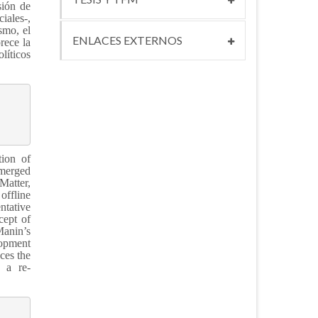
sión de
iales-,
smo, el
ENLACES EXTERNOS
rece la
líticos
tion of
emerged
Matter,
offline
ntative
cept of
Manin’s
lopment
ces the
s a re-