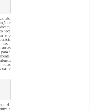
ociais,
ração e
udicam,
co tece
nia e o
ocracia
o caso,
 causas
 para a
lmente.
tribuem
 mídias
ssoas e
ão e da
itiva e