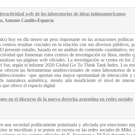
teractividad web de los laboratorios de ideas latinoamericanos
s, Antonio Castillo-Esparcia
nks) hoy en día tienen un peso importante en las actuaciones políticas 
 centros resultan cruciales en la relación con sus diversos públicos, p
 El presente estudio, basado en un análisis de contenido cuantitativo, re
ctividad que fomentan estos centros de investigación en línea, medio 
 analizan sus páginas web oficiales. La investigación se centra en los 2
el Sur, según el informe 2020 Global Go To Think Tank Index. Los res
e ofrecen las herramientas unidireccionales de estos laboratorios de i
bidireccionales −que aportan una mayor oportunidad de interacción y 
naturaleza asimétrica, siendo aún insuficiente el nivel de interac
 que ofrece el espacio digital
es en el discurso de la nueva derecha argentina en redes sociales
en una sociedad políticamente polarizada y afectada por emociones neg
tos se movilizan y se ponen en escena en las redes sociales de Milei. A
aciones en las cuentas oficiales de X, Instagram y TikTok durante la 