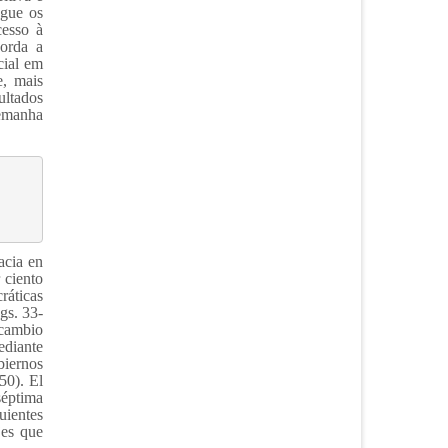
egue os
cesso à
borda a
cial em
e, mais
ultados
lemanha
acia en
 ciento
ráticas
gs. 33-
 cambio
ediante
biernos
50). El
séptima
uientes
jes que