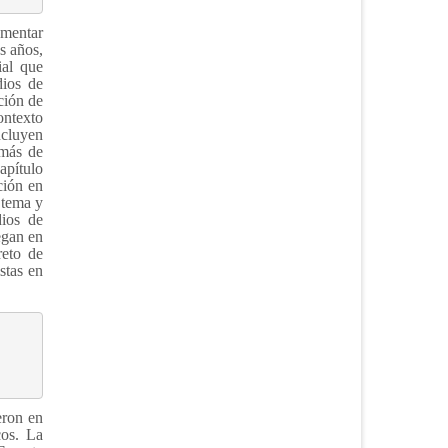
omentar
s años,
ial que
dios de
ción de
ontexto
ncluyen
emás de
apítulo
ción en
 tema y
dios de
egan en
reto de
stas en
eron en
cos. La