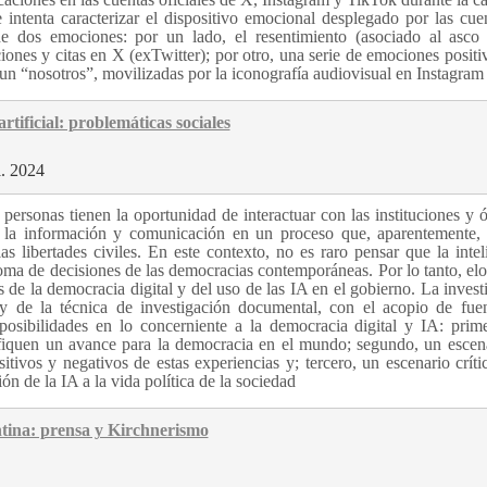
 intenta caracterizar el dispositivo emocional desplegado por las cue
e dos emociones: por un lado, el resentimiento (asociado al asco
iones y citas en X (exTwitter); por otro, una serie de emociones positi
e un “nosotros”, movilizadas por la iconografía audiovisual en Instagram
rtificial: problemáticas sociales
l. 2024
 personas tienen la oportunidad de interactuar con las instituciones y 
 la información y comunicación en un proceso que, aparentemente, f
as libertades civiles. En este contexto, no es raro pensar que la intel
 toma de decisiones de las democracias contemporáneas. Por lo tanto, elo
s de la democracia digital y del uso de las IA en el gobierno. La invest
 y de la técnica de investigación documental, con el acopio de fue
 posibilidades en lo concerniente a la democracia digital y IA: prim
nifiquen un avance para la democracia en el mundo; segundo, un escen
tivos y negativos de estas experiencias y; tercero, un escenario críti
n de la IA a la vida política de la sociedad
tina: prensa y Kirchnerismo