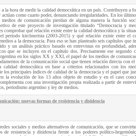
 a la hora de medir la calidad democrática en un país. Contribuyen a f
 y actúan como cuarto poder, denunciando irregularidades. En los último
s medios de comunicación pierdan de alguna manera la función soc
bjetivo de este proyecto de investigación titulado “Democracia y me
 comprobar qué relación existe entre la calidad democrática y la situa
l periodo kirchnerista (2003-2015) y qué relación existe entre el c
 medios a la democracia. Para eso se han planteado seis capítulos que i
nido y un análisis práctico basado en entrevistas en profundidad, ad
os que se incluyen en el capítulo dos. Precisamente ese segundo c
 Argentina en los siglos XX y XXI, el papel de los medios de comunica
ndamentos de la comunicación social que tienen relación directa con el
a calidad democrática en base a criterios relacionados con los me
de los principales índices de calidad de la democracia y el papel que ju
en la evolución de los 13 años objeto de estudio y en el caso conc
complementa con una investigación propia realizada a partir de entrevi
s, periodismo argentino y ley de medios.
icación: nuevas formas de resistencia y disidencia
redes sociales y medios alternativos de comunicación, que se convirti
s de resistencia y disidencia frente a los poderes político-hegemóni