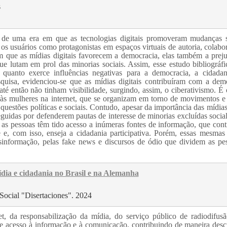
s
 de uma era em que as tecnologias digitais promoveram mudanças s
m os usuários como protagonistas em espaços virtuais de autoria, colabo
 que as mídias digitais favorecem a democracia, elas também a prej
e lutam em prol das minorias sociais. Assim, esse estudo bibliográfi
e quanto exerce influências negativas para a democracia, a cidada
quisa, evidenciou-se que as mídias digitais contribuíram com a dem
é então não tinham visibilidade, surgindo, assim, o ciberativismo. É 
às mulheres na internet, que se organizam em torno de movimentos e
questões políticas e sociais. Contudo, apesar da importância das mídias
seguidas por defenderem pautas de interesse de minorias excluídas socia
is as pessoas têm tido acesso a inúmeras fontes de informação, que con
e e, com isso, enseja a cidadania participativa. Porém, essas mesmas
sinformação, pelas fake news e discursos de ódio que dividem as pe
dia e cidadania no Brasil e na Alemanha
Social "Disertaciones". 2024
et, da responsabilização da mídia, do serviço público de radiodifus
 e acesso à informação e à comunicação, contribuindo de maneira descr