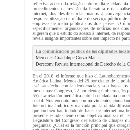
reflexiva acerca da relação entre mídia e cidadan
procedimentos da revisão da literatura e da análi
internet, dos desafios relacionados à convergênci
responsabilização da mídia e do serviço público de 
empresas de mídia pública dos dois países. O últ
especificamente, organizações de notícias nos dois
sugerem que o estudo do acesso à internet, da respon
revela insights importantes sobre seu impacto na par
La comunicación política de los diputados loca
Mercedes Guadalupe Corzo Matías
Derecom: Revista Internacional de Derecho de la 
En el 2018, el Informe que hizo el Latinobarómetro s
América Latina. Menos del 25 por ciento de la pobla
está satisfecho con la democracia y son bajos los 
mexicanas: Congreso, 22 por ciento; Gobierno, 16 por
55). La relación mediática entre la ciudadanía con e
social. Nos encontramos con movimientos ciudadan
Internet inalámbrico y marcada por la rápida difusió
que también han tratado de hacer de Internet una he
presente estudio tiene como objetivo analizar el
Legislatura del Congreso del Estado de Chiapas dura
preguntas: ¿Cuál es la función principal que otor