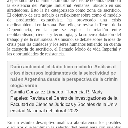
a episodios de contaminación durante más de 60 años debido a
la existencia del Parque Industrial Ventanas, ubicado en sus
alrededores. Esto la ha categorizado como zona de sacrificio.
El objetivo de este trabajo es reflexionar sobre cómo el modelo
de producción extractivista ha provocado una crisis
medioambiental en la zona. Para ello, se revisa la Teoría de la
Dependencia, en la que se explica la relación entre
neoliberalismo, ciencia y tecnología, y la superexplotación del
trabajo y de la naturaleza. Asimismo, se debate sobre la idea de
crisis para las ciudades y los seres humanos teniendo en cuenta
la categoría de sacrificio, el llamado Modo de vida Imperial y
las oportunidades de resistencia.
Daño ambiental, el daño bien recibido: Análisis d
e los discursos legitimantes de la selectividad pe
nal en Argentina desde la perspe
ctiva de la crimin
ología verde
Camila González Limardo, Florencia R. Marty

Papeles: Revista del Centro de Investigaciones de la 
Facultad de Ciencias Jurídicas y Sociales de la Univ
ersidad Nacional del Litoral. 2023
En un estudio descriptivo-analítico abordaremos los posibles
discursos que legitiman la selectividad penal para con pueblos