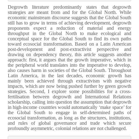
Degrowth literature predominantly states that degrowth
strategies are meant from and for the Global North. While
economic mainstream discourse suggests that the Global South
still has to grow in terms of achieving development, degrowth
proponents expect a reduction of material and energy
throughput in the Global North to make ecological and
conceptual space for the Global South to find its own paths
toward ecosocial transformation. Based on a Latin American
post-development and post-extractivist perspective and
drawing on dependency theory, this article suggests another
approach: first, it argues that the growth imperative, which in
the peripheral world translates into the imperative to develop,
also causes harm in societies of the Global South. Throughout
Latin America, in the last decades, economic growth has
mainly been achieved through extractivism with negative
impacts, which are now being pushed further by green growth
strategies. Second, I explore some possibilities for a cross-
fertilisation between degrowth and International Relations
scholarship, calling into question the assumption that degrowth
in high-income countries would automatically ‘make space’ for
the Global South to engage in self-determined paths of
ecosocial transformation, as long as the structures, institutions,
and rules of global governance and trade which secure
profoundly asymmetric, colonial relations are not challenged.