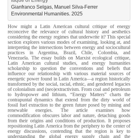
itique of Energy
Gianfranco Selgas, Manuel Silva-Ferrer

Environmental Humanities. 2025
How might a Latin American cultural critique of energy
reconceive the relevance of cultural history and aesthetics
considering the energy regimes that underwrite it? This special
section explores various modes of examining, looking at, and
interpreting the intersections between energy and sociocultural
practices in Argentina, Brazil, Chile, Colombia, and
Venezuela. The essay builds on Marxist ecological critique,
Latin American cultural studies, and energy humanities
scholarship to question the conventions and beliefs that
influence our relationship with various material sources of
energetic power found in Latin America—a region historically
transformed by the social, racial, ethnic, and gendered legacies
of colonialism and (neo)extractivism. From coal and petroleum
to hydropower and lithium, “Energy Matters” charts the
contrapuntal dynamics that extend from the dirty world of
fossil fuel extraction to the green future posed by mining and
renewable energies. The article examines how
commodification obscures labor and nature, detaching goods
from their origins and conditions of production. It proposes
repositioning Latin America from the periphery to the center of
energy discussions, contending that the region is key to
understanding the global energy supply chain and the