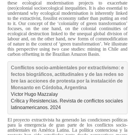
these ecological modernisation projects to exacerbate
(neo)colonial socioecological inequalities. It is also essential to
understand why ecological modernisation is inherently linked
to the extractivist, fossilist economy rather than putting an end
to it. Our concept of the ‘coloniality of green transformation’
focuses, on the one hand, on the colonial continuities of
ecological destruction linked to the unequal global division of
labour and, on the other hand, new forms of commodification
of nature in the context of ‘green transformation’. We illustrate
this perspective using two case studies: mining in Chile and
carbon offsetting in the Brazilian Amazon Basin.
Conflictos socio-ambientales por extractivismo: e
fectos biográficos, actitudinales y de las redes so
bre las acciones de protesta por la instalación de 
Monsanto en Córdoba, Argentina
Victor Hugo Mazzalay

Crítica y Resistencias. Revista de conflictos sociales 
latinoamericanos. 2024
El proyecto extractivista ha generado las condiciones políticas
para la emergencia de gran parte de los conflictos socio-
ambientales en América Latina. La política contenciosa y la