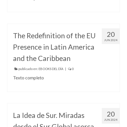
20
The Redefinition of the EU
JUN 2024
Presence in Latin America
and the Caribbean
publicado en:
EBOOKS DEL DÍA
|
0
Texto completo
20
La Idea de Sur. Miradas
JUN 2024
desde el Sur Global acerca