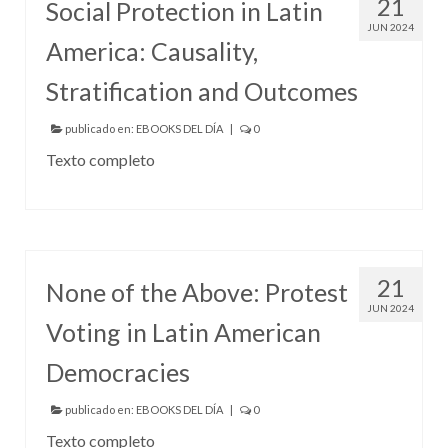
21
Social Protection in Latin
RECURSOS
JUN 2024
America: Causality,
OTRAS FUENTES
TUTORIALES
Stratification and Outcomes
publicado en:
EBOOKS DEL DÍA
|
0
Texto completo
21
None of the Above: Protest
JUN 2024
Voting in Latin American
Democracies
publicado en:
EBOOKS DEL DÍA
|
0
Texto completo