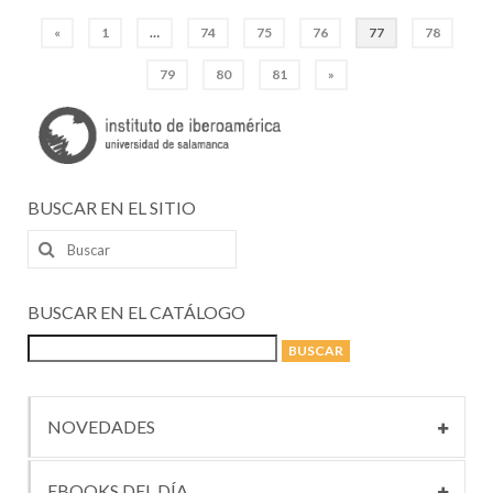
Paginación
«
1
…
74
75
76
77
78
de
79
80
81
»
entradas
BUSCAR EN EL SITIO
Buscar
por:
BUSCAR EN EL CATÁLOGO
NOVEDADES
EBOOKS DEL DÍA