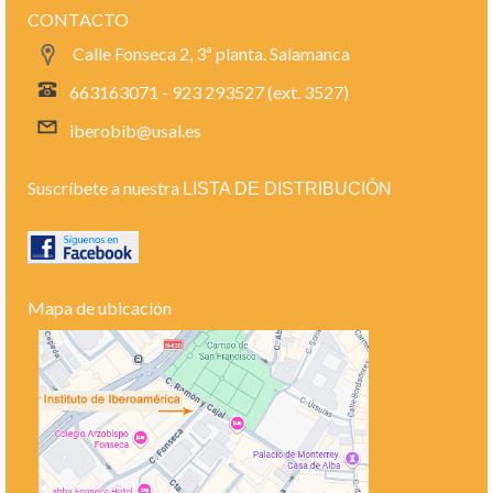
CONTACTO
Calle Fonseca 2, 3ª planta. Salamanca
663163071 - 923 293527 (ext. 3527)
iberobib@usal.es
Suscríbete a nuestra
LISTA DE DISTRIBUCIÓN
Mapa de ubicación