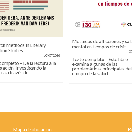
Mosaicos de aflicciones y sal
ch Methods in Literary
mental en tiempos de crisis
ion Studies
0
10/07/2026
Texto completo – Este libro
completo – De la lectura a la
examina algunas de las
igación: Investigando la
problemáticas principales del
ura a través de...
campo de la salud...
Mapa de ubicación
R