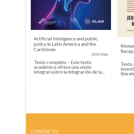
Artificial Inteligence and public
n social,
policy in Latin America and the
Resear
s,
Caribbean
Recept
n
10/07/2026
08/07/2026
Texto completo – Este texto
Texto 
académico ofrece una visión
ro
invest
integral sobre la integración de la...
tegias
literat
 de
os...
CONTACTO