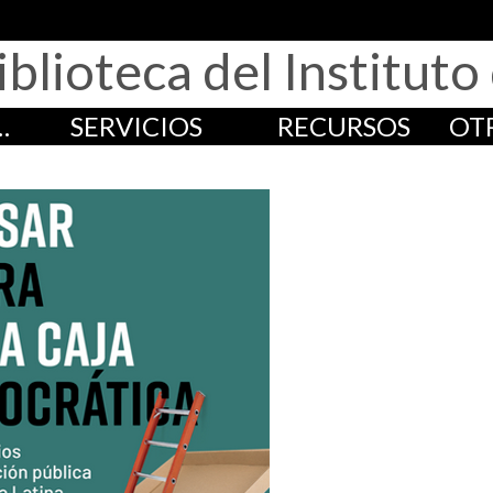
iblioteca del Institut
…
SERVICIOS
RECURSOS
OT