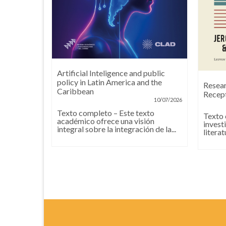
Artificial Inteligence and public
n social,
policy in Latin America and the
Resear
s,
Caribbean
Recept
n
10/07/2026
08/07/2026
Texto completo – Este texto
Texto 
académico ofrece una visión
ro
invest
integral sobre la integración de la...
tegias
literat
 de
os...