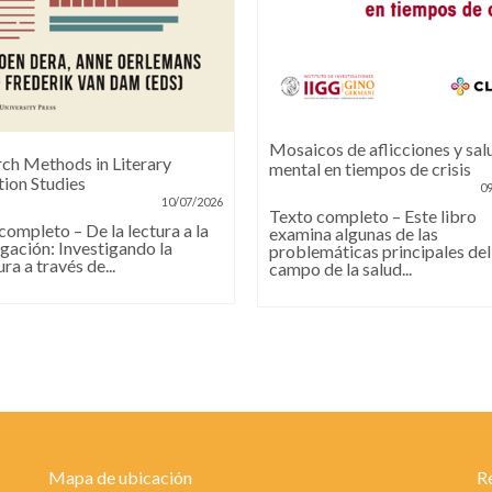
Mosaicos de aflicciones y sal
ch Methods in Literary
mental en tiempos de crisis
ion Studies
0
10/07/2026
Texto completo – Este libro
completo – De la lectura a la
examina algunas de las
igación: Investigando la
problemáticas principales del
ura a través de...
campo de la salud...
Mapa de ubicación
R