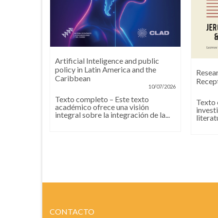
Artificial Inteligence and public
n social,
policy in Latin America and the
Resear
s,
Caribbean
Recept
n
10/07/2026
08/07/2026
Texto completo – Este texto
Texto 
académico ofrece una visión
ro
invest
integral sobre la integración de la...
tegias
literat
 de
os...
CONTACTO