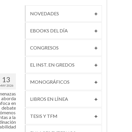
NOVEDADES
EBOOKS DEL DÍA
CONGRESOS
EL INST. EN GREDOS
13
MONOGRÁFICOS
MAY 2026
amenazas
o aborda
LIBROS EN LÍNEA
nfoca en
n debate
enómenos
TESIS Y TFM
ntas a la
dinación
abilidad