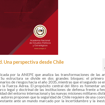
d. Una perspectiva desde Chile
icada por la ANEPE que analiza las transformaciones de las 
. Su estructura se divide en dos grandes bloques: el primer
narios de riesgos hacia el año 2035, mientras que el segundo se e
 y la Fuerza Aérea. El propósito central del libro es fomentar u
co legal y doctrinal de las instituciones de defensa frente a f
dad del entorno internacional y las nuevas misiones militares disti
s autores proponen que la seguridad de Chile requiere de una coor
onstante ante un mundo marcado por la incertidumbre y la inest