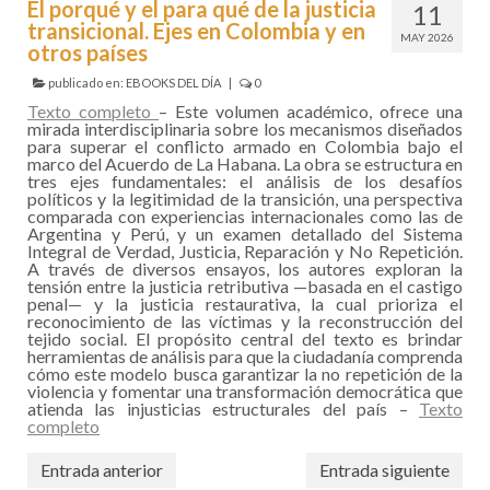
El porqué y el para qué de la justicia
11
transicional. Ejes en Colombia y en
MAY 2026
otros países
publicado en:
EBOOKS DEL DÍA
|
0
Texto completo
– Este volumen académico, ofrece una
mirada interdisciplinaria sobre los mecanismos diseñados
para superar el conflicto armado en Colombia bajo el
marco del Acuerdo de La Habana. La obra se estructura en
tres ejes fundamentales: el análisis de los desafíos
políticos y la legitimidad de la transición, una perspectiva
comparada con experiencias internacionales como las de
Argentina y Perú, y un examen detallado del Sistema
Integral de Verdad, Justicia, Reparación y No Repetición.
A través de diversos ensayos, los autores exploran la
tensión entre la justicia retributiva —basada en el castigo
penal— y la justicia restaurativa, la cual prioriza el
reconocimiento de las víctimas y la reconstrucción del
tejido social. El propósito central del texto es brindar
herramientas de análisis para que la ciudadanía comprenda
cómo este modelo busca garantizar la no repetición de la
violencia y fomentar una transformación democrática que
atienda las injusticias estructurales del país –
Texto
completo
Entrada anterior
Entrada siguiente